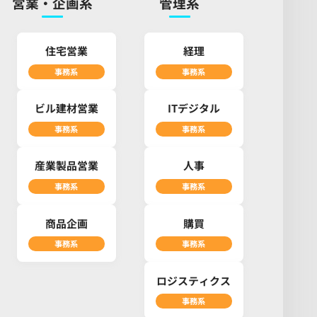
営業・企画系
管理系
住宅営業
経理
事務系
事務系
ビル建材営業
ITデジタル
事務系
事務系
産業製品営業
人事
事務系
事務系
商品企画
購買
事務系
事務系
ロジスティクス
事務系