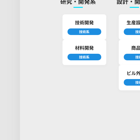
研究・開発系
設計・
技術開発
生産
技術系
技
材料開発
商
技術系
技
ビル
技