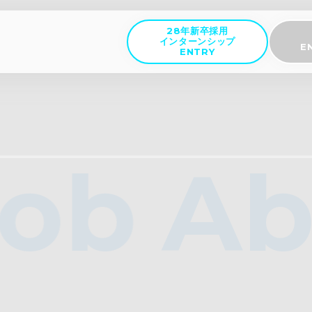
28年新卒採用
インターンシップ
E
ENTRY
job
Ab